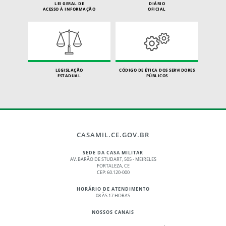
LEI GERAL DE
DIÁRIO
ACESSO À INFORMAÇÃO
OFICIAL
LEGISLAÇÃO
CÓDIGO DE ÉTICA DOS SERVIDORES
ESTADUAL
PÚBLICOS
CASAMIL.CE.GOV.BR
SEDE DA CASA MILITAR
AV. BARÃO DE STUDART, 505 - MEIRELES
FORTALEZA, CE
CEP: 60.120-000
HORÁRIO DE ATENDIMENTO
08 ÀS 17 HORAS
NOSSOS CANAIS