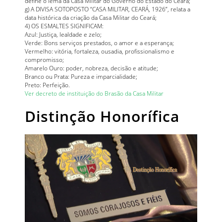
define o lema da Casa Militar do Governo do Estado do Ceará;
g) A DIVISA SOTOPOSTO “CASA MILITAR, CEARÁ, 1926”, relata a
data histórica da criação da Casa Militar do Ceará;
4) OS ESMALTES SIGNIFICAM:
Azul: Justiça, lealdade e zelo;
Verde: Bons serviços prestados, o amor e a esperança;
Vermelho: vitória, fortaleza, ousadia, profissionalismo e
compromisso;
Amarelo Ouro: poder, nobreza, decisão e atitude;
Branco ou Prata: Pureza e imparcialidade;
Preto: Perfeição.
Ver decreto de instituição do Brasão da Casa Militar
Distinção Honorífica