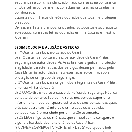
segurança na cor cinza claro, adornado com asas na cor branca;
3º Quartel na cor vermelha, com duas garrunchas cruzadas na
cor dourada;
Suportes quiméricos de leões dourados que tocam e protegem
o escudo;
Divisas em listeis brancos, ondulados, sotopostos e sobreposto
ao escudo, com suas letras douradas em maiúsculas em estilo
Algerian.
3) SIMBOLOGIA E ALUSÃO DAS PEÇAS
a) 1º Quartel: simboliza o Estado do Ceará;
b) 2º Quartel: simboliza a principal atividade da Casa Militar,
segurança de autoridades. As Asas brancas significam proteção
e agilidade, características dos serviços desempenhados pela
Casa Militar às autoridades, representadas ao centro, sob a
proteção de um grupo de seguranças;
c) 3º Quartel: simboliza a origem dos integrantes da Casa Militar,
a Policia Militar do Ceará;
d) O CORONEL É representativo da Polícia de Segurança Pública
constituído por arco liso com virolas nos bordos superior e
inferior, encimado por quatro estrelas de seis pontas, das quais
três são aparentes. O intervalo entre cada duas estrelas
consecutivas é preenchido por um falcão estendido.
e) OS LEÕES figuras quiméricas, que simbolizam a coragem, o
vigor e a lealdade dos funcionários da Casa Militar;
f) A DIVISA SOBREPOSTA “FORTIS ET FIDELIS” (Corajoso e fiel),