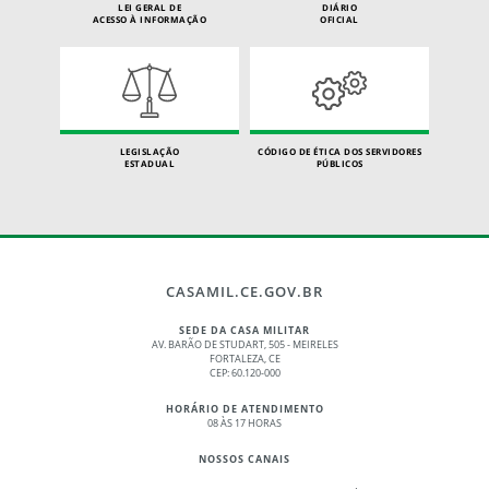
LEI GERAL DE
DIÁRIO
ACESSO À INFORMAÇÃO
OFICIAL
LEGISLAÇÃO
CÓDIGO DE ÉTICA DOS SERVIDORES
ESTADUAL
PÚBLICOS
CASAMIL.CE.GOV.BR
SEDE DA CASA MILITAR
AV. BARÃO DE STUDART, 505 - MEIRELES
FORTALEZA, CE
CEP: 60.120-000
HORÁRIO DE ATENDIMENTO
08 ÀS 17 HORAS
NOSSOS CANAIS